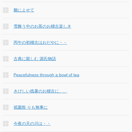
雛によせて
雪舞う中のお茶のお稽古楽しき
丙午の初稽古はおだやに・・
古典に親しむ 源氏物語
Peacefulness through a bowl of tea
きびしい残暑のお稽古に、、
祇園祭 りも無事に
今夜の天の川は・・