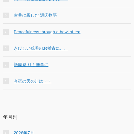
古典に親しむ 源氏物語
Peacefulness through a bowl of tea
きびしい残暑のお稽古に、、
祇園祭 りも無事に
今夜の天の川は・・
年月別
2026年7月