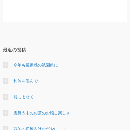
最近の投稿
今年も躍動感の祇園祭に
利休を偲んで
雛によせて
雪舞う中のお茶のお稽古楽しき
丙午の初稽古はおだやに・・