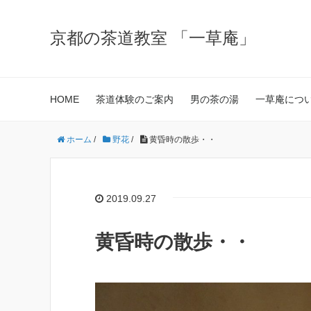
京都の茶道教室 「一草庵」
HOME
茶道体験のご案内
男の茶の湯
一草庵につ
ホーム
/
野花
/
黄昏時の散歩・・
2019.09.27
黄昏時の散歩・・