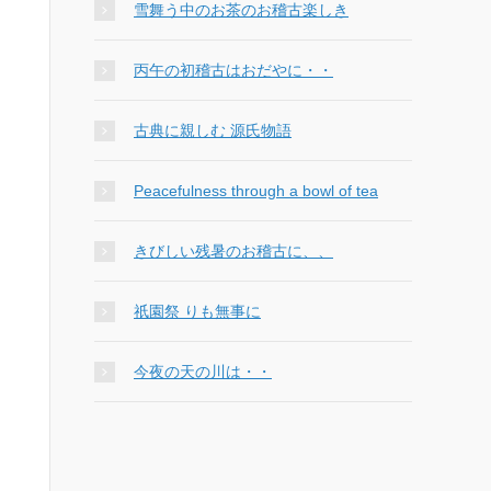
雪舞う中のお茶のお稽古楽しき
丙午の初稽古はおだやに・・
古典に親しむ 源氏物語
Peacefulness through a bowl of tea
きびしい残暑のお稽古に、、
祇園祭 りも無事に
今夜の天の川は・・