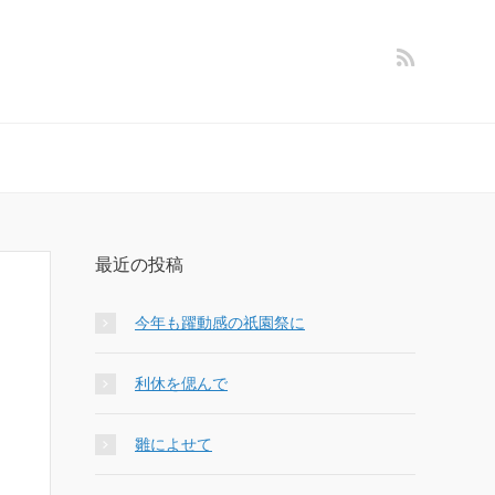
最近の投稿
今年も躍動感の祇園祭に
利休を偲んで
雛によせて