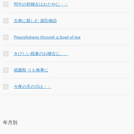
丙午の初稽古はおだやに・・
古典に親しむ 源氏物語
Peacefulness through a bowl of tea
きびしい残暑のお稽古に、、
祇園祭 りも無事に
今夜の天の川は・・
年月別