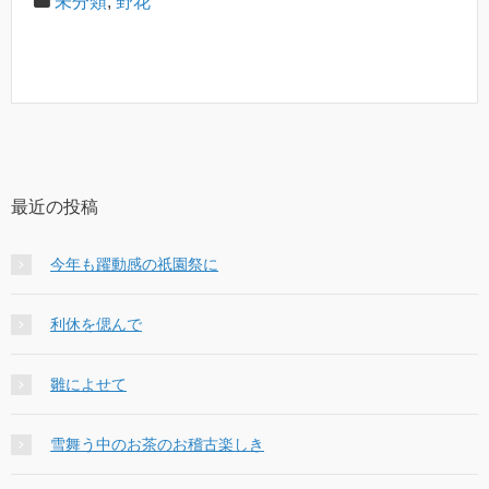
未分類
,
野花
最近の投稿
今年も躍動感の祇園祭に
利休を偲んで
雛によせて
雪舞う中のお茶のお稽古楽しき