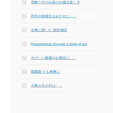
雪舞う中のお茶のお稽古楽しき
丙午の初稽古はおだやに・・
古典に親しむ 源氏物語
Peacefulness through a bowl of tea
きびしい残暑のお稽古に、、
祇園祭 りも無事に
今夜の天の川は・・