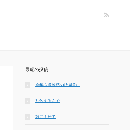
最近の投稿
今年も躍動感の祇園祭に
利休を偲んで
雛によせて