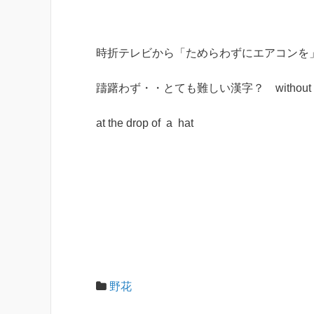
時折テレビから「ためらわずにエアコンを
躊躇わず・・とても難しい漢字？ without hes
at the drop of a hat
野花